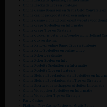
Online Blackjack Speluitleg en Informatie
Online Blackjack Tips en Strategie
Online Casino Bonussen en Gratis Geld: Conversie e
Online casino jackpot staat op een miljoen
Online Casino Slotland.com opent website voor donat
Online Craps Speluitleg en Informatie
Online Craps Tips en Strategie
Online Gokken is beter dan Avondje uit in Holland Ca
Online Gokverslaving
Online Keno en online Bingo Tips en Strategie
Online Keno Speluitleg en online bingo
Online Poker Legalisatie
Online Poker Spelen en Info
Online Roulette Speluitleg en Informatie
Online Roulette Tips en Strategie
Online Slots en Speelautomaten Speluitleg en Inform
Online Slots en Speelautomaten Tips en Strategie
Online Sportweddenschappen Afsluiten Informatie
Online Videopoker Speluitleg en Informatie
Online Videopoker Tips en Strategie
Party Casino
Platinum Play Casino Review en Gratis Bonus