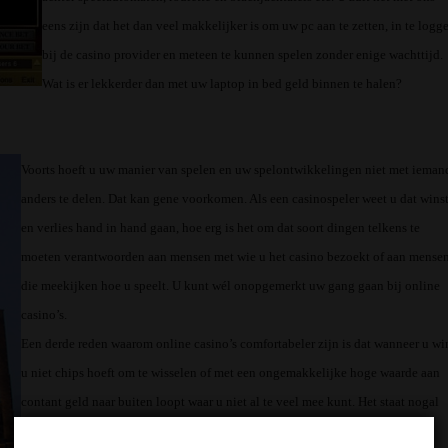
eens zijn dat het dan veel makkelijker is om uw pc aan te zetten, in te logg
bij de casino provider en meteen te kunnen spelen zonder enige wachttijd.
Wat is er lekkerder dan met uw laptop in bed geld binnen te halen?
Voorts hoeft u uw manier van spelen en uw spelontwikkelingen niet met ieman
anders te delen. Dat kan gene voorkomen. Als een casinospeler weet u dat wins
en verlies hand in hand gaan, hoe erg is het om dat soort dingen telkens te
moeten verantwoorden aan mensen met wie u het casino bezoekt of aan mense
die meekijken hoe u speelt. U kunt wél onopgemerkt uw gang gaan bij online
casino’s.
Een derde reden waarom online casino’s comfortabeler zijn is dat wanneer u wi
u niet chips hoeft om te wisselen of met een ongemakkelijke hoge waarde aan
contant geld naar buiten loopt waar u niet al te veel mee kunt. Het staat nogal
stom als u ineens duizenden euro’s in de machine bij u bank oplaadt.