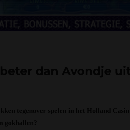
beter dan Avondje ui
okken tegenover spelen in het Holland Casin
in gokhallen?