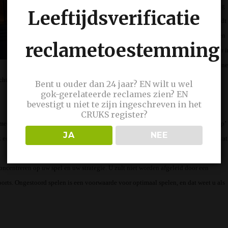
Een vierde reden die online casino’s is dat het spel veel sneller gaat. Hoe traag
Leeftijdsverificatie
manouvreert een roulettespel zich aan een echte casinotafel, en hetzelfde geldt
voor blackjacktafels. U moet minutenlang wachten op acties van de dealers en
reclametoestemming
uw medespelers voordat u zelf speelt. Dan is het toch fijner om te weten dat er i
online casino’s geen trage spelen zijn. U bent als enige aan het spelen in onlin
achten op anderen.
Bent u ouder dan 24 jaar? EN wilt u wel
gok-gerelateerde reclames zien? EN
bevestigt u niet te zijn ingeschreven in het
CRUKS register?
meer hoeft te geven. Online casino’s kennen geen menselijke dealers die u een ’tip’
JA
NEE
k een winstverwachting. Geld weggooien aan dealers is er gelukkig niet bij, iets wat
concentreren op uw spel en uw strategie. U zult niet worden afgeleid door een
rts. Ongestoord spelen is een voorwaarde voor optimaal spelen, en dat weet u als