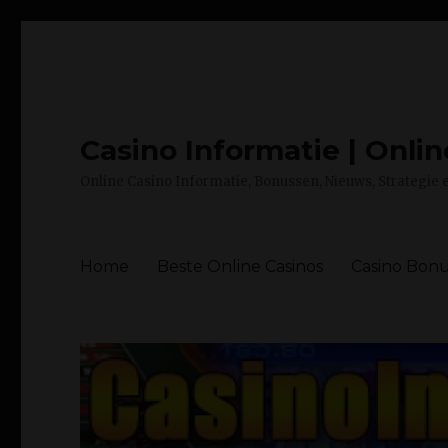
Casino Informatie | Onlin
Online Casino Informatie, Bonussen, Nieuws, Strategie 
Home
Beste Online Casinos
Casino Bonu