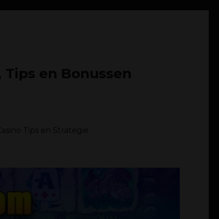
e, Tips en Bonussen
Casino Tips en Strategie