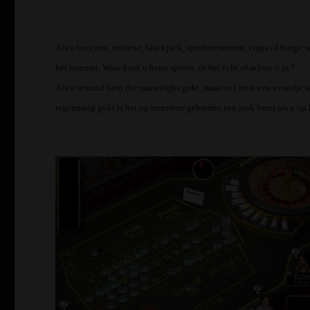
Als u baccarat, roulette, blackjack, speelautomaten, craps of bingo 
het internet. Waar kunt u beter spelen, in het écht of achter u pc?
Als u iemand bent die nauwelijks gokt, maar wel leuk een avondje uit 
regelmatig gokt is het op meerdere gebieden een stuk beter als u op 