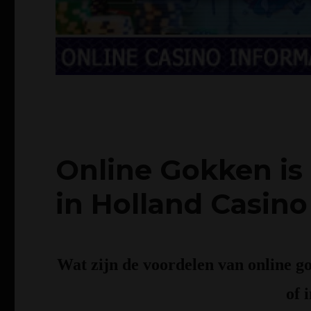
Online Gokken is 
in Holland Casino
Wat zijn de voordelen van online g
of 